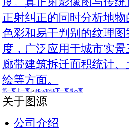
度。真正射影像图与传统
正射纠正的同时分析地物
色彩和易于判别的纹理图
度，广泛应用于城市实景
廊带建筑拆迁面积统计、
绘等方面。
第一页
上一页
1
2
3
4
5
6
7
8
9
10
下一页
最末页
关于图源
公司介绍