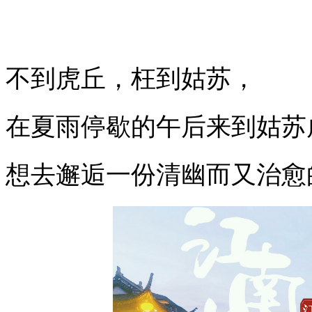
不到虎丘，枉到姑苏，
在夏雨停歇的午后来到姑苏
想去邂逅一份清幽而又治愈