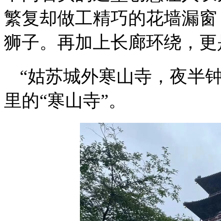
繁复却做工精巧的花墙漏窗
狮子。再加上长廊环绕，更
“姑苏城外寒山寺，夜半
里的“寒山寺”
。