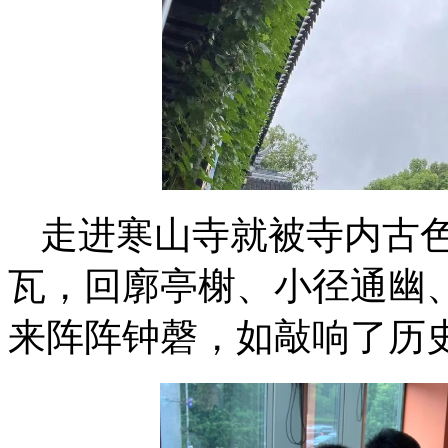
走进寒山寺就被寺内古
瓦，回廓亭榭、小径通幽
来阵阵钟磬，如敲响了历